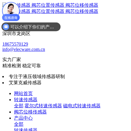
可以介绍下你们的产品么
广东省
深圳市龙岗区
18675570129
info@elecware.com.cn
实力厂家
精准检测 稳定可靠
专注于液压领域传感器研制
艾莱克威传感器
网站首页
转速传感器
全部
霍尔式转速传感器
磁电式转速传感器
阀芯位移传感器
产品中心
全部
转速传感器