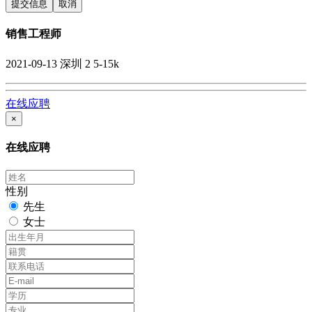
提交信息
取消
销售工程师
2021-09-13
深圳
2
5-15k
在线应聘
×
在线应聘
性别
先生
女士