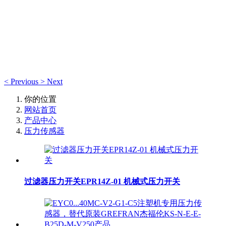
产品中心
产品中心
<
Previous
>
Next
你的位置
网站首页
产品中心
压力传感器
过滤器压力开关EPR14Z-01 机械式压力开关