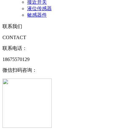
接近开关
液位传感器
敏感器件
联系我们
CONTACT
联系电话：
18675570129
微信扫码咨询：