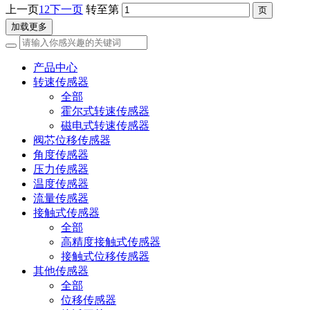
上一页
1
2
下一页
转至第
加载更多
产品中心
转速传感器
全部
霍尔式转速传感器
磁电式转速传感器
阀芯位移传感器
角度传感器
压力传感器
温度传感器
流量传感器
接触式传感器
全部
高精度接触式传感器
接触式位移传感器
其他传感器
全部
位移传感器