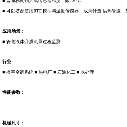
■
普通标配插入式传感器温度上限130℃
■
可以搭配使用RTD模型与温度传感器，成为计量 供热管道，
应用场景
：
■
管道液体介质流量过程监测
行业
■
楼宇空调系统
■
热电厂
■
石油化工
■
水处理
性能参数：
机械尺寸：