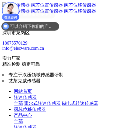
可以介绍下你们的产品么
广东省
深圳市龙岗区
18675570129
info@elecware.com.cn
实力厂家
精准检测 稳定可靠
专注于液压领域传感器研制
艾莱克威传感器
网站首页
转速传感器
全部
霍尔式转速传感器
磁电式转速传感器
阀芯位移传感器
产品中心
全部
转速传感器