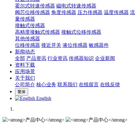
霍尔式转速传感器
磁电式转速传感器
阀芯位移传感器
角度传感器
压力传感器
温度传感器
流
量传感器
接触式传感器
高精度接触式传感器
接触式位移传感器
其他传感器
位移传感器
接近开关
液位传感器
敏感器件
新闻动态
全部
产品资讯
行业资讯
传感器知识
企业新闻
资料下载
应用场景
关于我们
公司简介
核心业务
联系我们
在线留言
在线反馈
繁体
English