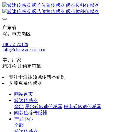
广东省
深圳市龙岗区
18675570129
info@elecware.com.cn
实力厂家
精准检测 稳定可靠
专注于液压领域传感器研制
艾莱克威传感器
网站首页
转速传感器
全部
霍尔式转速传感器
磁电式转速传感器
阀芯位移传感器
产品中心
全部
转速传感器